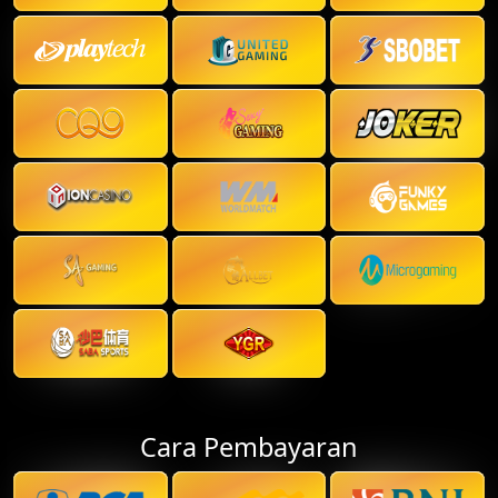
Cara Pembayaran