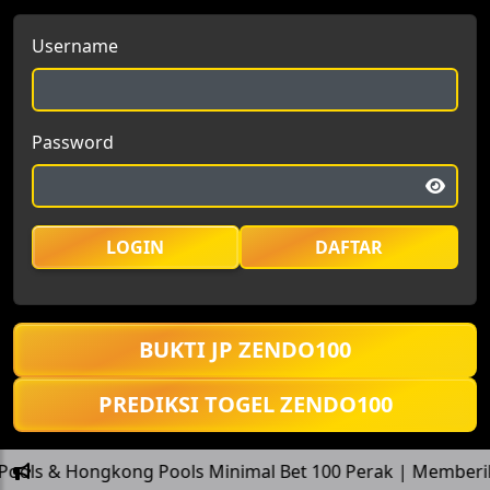
Username
Password
LOGIN
DAFTAR
BUKTI JP ZENDO100
PREDIKSI TOGEL ZENDO100
ngkong Pools Minimal Bet 100 Perak | Memberikan Pelayana