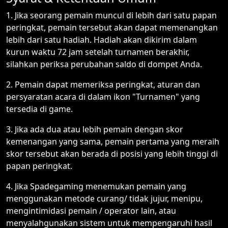
1. Jika seorang pemain muncul di lebih dari satu papan
peringkat, pemain tersebut akan dapat memenangkan
lebih dari satu hadiah. Hadiah akan dikirim dalam
kurun waktu 72 jam setelah turnamen berakhir,
silahkan periksa perubahan saldo di dompet Anda.
2. Pemain dapat memeriksa peringkat, aturan dan
persyaratan acara di dalam ikon "Turnamen" yang
tersedia di game.
3. Jika ada dua atau lebih pemain dengan skor
kemenangan yang sama, pemain pertama yang meraih
skor tersebut akan berada di posisi yang lebih tinggi di
papan peringkat.
4. Jika Spadegaming menemukan pemain yang
menggunakan metode curang/ tidak jujur, menipu,
mengintimidasi pemain / operator lain, atau
menyalahgunakan sistem untuk mempengaruhi hasil