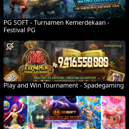
PG SOFT - Turnamen Kemerdekaan -
Festival PG
Play and Win Tournament - Spadegaming