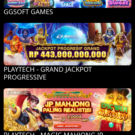
GGSOFT GAMES
ss****aq
Telah Berhasil Melakukan Withdraw
PLAYTECH - GRAND JACKPOT
Rp 9.308.000,00
PROGRESSIVE
PLAYTECH - MAGIC MAHJONG JP