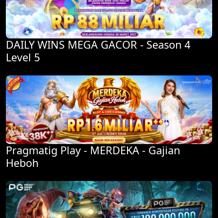
DAILY WINS MEGA GACOR - Season 4
Level 5
Pragmatig Play - MERDEKA - Gajian
Heboh