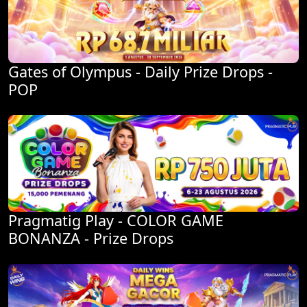
Gates of Olympus - Daily Prize Drops -
POP
Pragmatig Play - COLOR GAME
BONANZA - Prize Drops