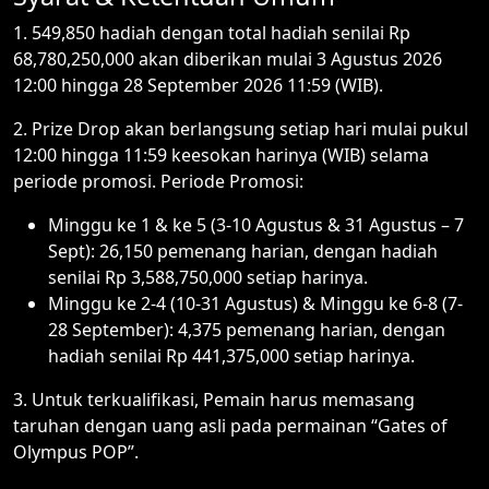
1. 549,850 hadiah dengan total hadiah senilai Rp
68,780,250,000 akan diberikan mulai 3 Agustus 2026
12:00 hingga 28 September 2026 11:59 (WIB).
2. Prize Drop akan berlangsung setiap hari mulai pukul
12:00 hingga 11:59 keesokan harinya (WIB) selama
periode promosi. Periode Promosi:
Minggu ke 1 & ke 5 (3-10 Agustus & 31 Agustus – 7
Sept): 26,150 pemenang harian, dengan hadiah
senilai Rp 3,588,750,000 setiap harinya.
Minggu ke 2-4 (10-31 Agustus) & Minggu ke 6-8 (7-
28 September): 4,375 pemenang harian, dengan
hadiah senilai Rp 441,375,000 setiap harinya.
3. Untuk terkualifikasi, Pemain harus memasang
taruhan dengan uang asli pada permainan “Gates of
Olympus POP”.