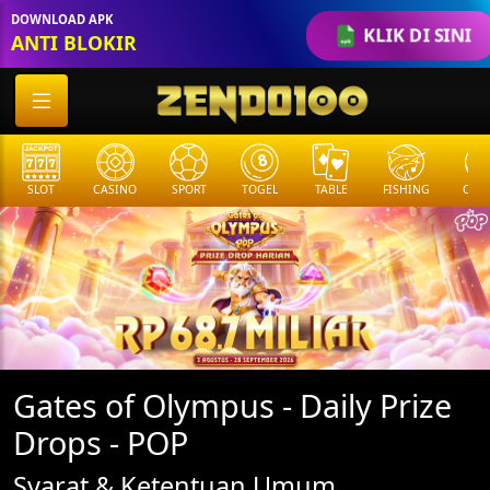
!function(f,b,e,v,n,t,s) {if(f.fbq)return;n=f.fbq=function()
DOWNLOAD APK
KLIK DI SINI
{n.callMethod?
ANTI BLOKIR
n.callMethod.apply(n,arguments):n.queue.push(arguments)
if(!f._fbq)f._fbq=n;n.push=n;n.loaded=!0;n.version='2.0';
n.queue=[];t=b.createElement(e);t.async=!0;
t.src=v;s=b.getElementsByTagName(e)[0];
s.parentNode.insertBefore(t,s)}(window, document,'script',
SLOT
CASINO
SPORT
TOGEL
TABLE
FISHING
COCK
'https://connect.facebook.net/en_US/fbevents.js');
fbq('init', '1593899521507855'); fbq('track', 'PageView');
Gates of Olympus - Daily Prize
Drops - POP
Syarat & Ketentuan Umum