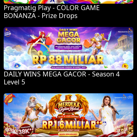
Pragmatig Play - COLOR GAME
BONANZA - Prize Drops
DAILY WINS MEGA GACOR - Season 4
Level 5