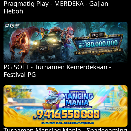
Pragmatig Play - MERDEKA - Gajian
Heboh
PG SOFT - Turnamen Kemerdekaan -
Festival PG
Turnamen Mancing Mania - Spadegaming