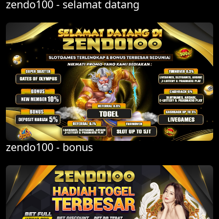
zendo100 - selamat datang
zendo100 - bonus