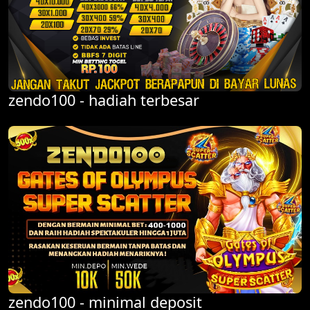
zendo100 - hadiah terbesar
zendo100 - minimal deposit